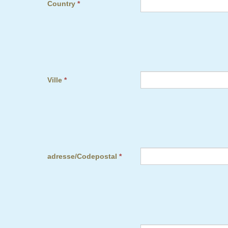
Country
*
Ville
*
adresse/Codepostal
*